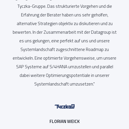
mte
Tyczka
-Gruppe. Das strukturierte Vorgehen und die
Be
on
Erfahrung der Berater haben uns sehr geholfen,
ne
alternative Strategien objektiv zu diskutieren und zu
be
zen
bewerten. In der Zusammenarbeit mit der Datagroup ist
en
es uns gelungen, eine perfekt auf uns und unsere
nd
Systemlandschaft zugeschnittene Roadmap zu
entwickeln. Eine optimierte Vorgehensweise, um unsere
em,
SAP Systeme
auf S/4HANA umzustellen und parallel
dabei weitere Optimierungspotentiale in unserer
Systemlandschaft umzusetzen.
"
FLORIAN WEICK