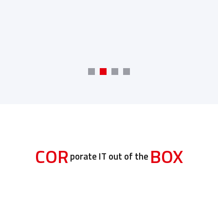
COR
BOX
porate IT out of the