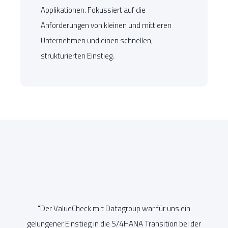
Applikationen. Fokussiert auf die
Anforderungen von kleinen und mittleren
Unternehmen und einen schnellen,
strukturierten Einstieg.
"Der
ValueCheck
mit Datagroup war für uns ein
"W
an
gelungener Einstieg in die S/4HANA Transition bei der