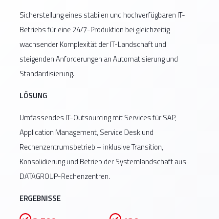
Digitalisierung von Bürger-Services
Sicherheitsüberprüfte Mitarbeiter*innen
Security Services mit kontinuierlichem
Standorte
Sicherstellung eines stabilen und hochverfügbaren IT-
Monitoring
Souveräne Datenverarbeitung in
Redundante und hochverfügbare
Betriebs für eine 24/7-Produktion bei gleichzeitig
Deutschland
Systemarchitekturen
Revisionssichere Dokumentation und
wachsender Komplexität der IT-Landschaft und
ERFOLGSBEISPIEL
Reporting
steigenden Anforderungen an Automatisierung und
Drees & Sommer – Mobile
Standardisierung.
ERFOLGSBEISPIEL
ERFOLGSBEISPIEL
Device Management
ERFOLGSBEISPIEL
LÖSUNG
Bundesweite öffentliche
Thales Deutschland – SAP-
Einrichtung – Service Desk und
Transformation und IT-Betrieb
NRW.BANK – IT-Outsourcing
Umfassendes IT-Outsourcing mit Services für SAP,
Field Service
und Security Services
2.500+ Nutzer*innen im
Application Management, Service Desk und
Betrieb
Konsolidierung
Rechenzentrumsbetrieb – inklusive Transition,
von 5 SAP-
5x schnellere Device-
Konsolidierung und Betrieb der Systemlandschaft aus
30.000+ betreute
Systemen auf 1
Vollständiger
Bereitstellung
DATAGROUP-Rechenzentren.
Endanwender*innen
System
Betrieb zentraler
Integration von Apple-
und dezentraler
ERGEBNISSE
80 %
und Android-Geräten
2.500 SAP-User im
IT-Infrastrukturen
Erstlösungsquote
Betrieb