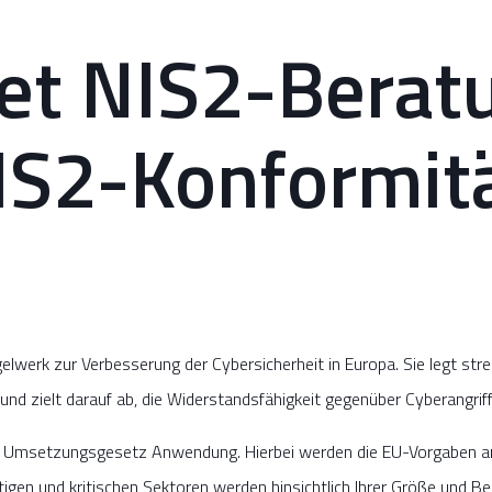
et NIS2-Beratu
IS2-Konformitä
gelwerk zur Verbesserung der Cybersicherheit in Europa. Sie legt st
d zielt darauf ab, die Widerstandsfähigkeit gegenüber Cyberangriff
ale Umsetzungsgesetz Anwendung. Hierbei werden die EU-Vorgaben a
gen und kritischen Sektoren werden hinsichtlich Ihrer Größe und B