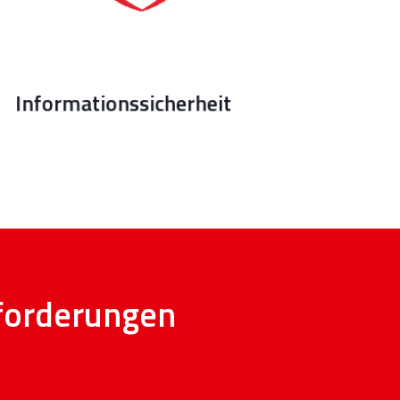
Notfallmanagement:
Unterstützung
bei NIS2, KRITIS, DORA und Aufbau
von Notfallplänen
Informationssicherheit
nforderungen