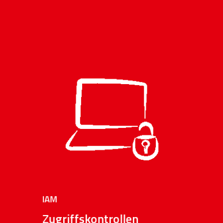
Einführung oder Optimierung von
IAM mit compliance-gerechter
Dokumentation
Klare Rollen- und Rechtevergabe
sowie sichere Verwaltung von
Administratorrechten und kritischen
IAM
Systemzugriffen
Zugriffskontrollen