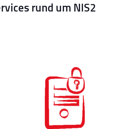
rvices rund um NIS2
GAP-Analyse & Management-
Review
mit Reifegradbewertung
und Maßnahmenplan zur NIS2-