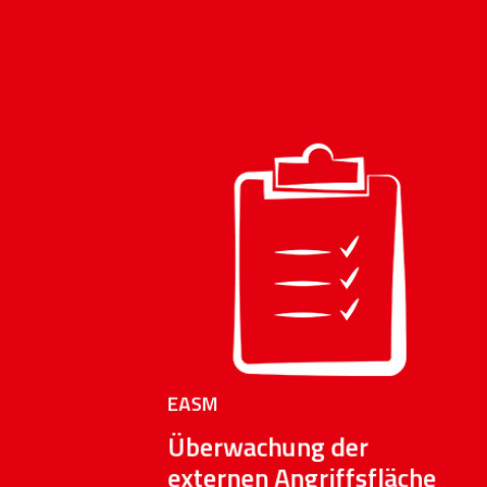
Mühelose Überwachung & Scan
der
Schwachstellen
Reporting
sowie
konkrete
Handlungsempfehlungen
priorisiert
EASM
nach Risiko und Umsetzbarkeit
Überwachung der
externen Angriffsfläche