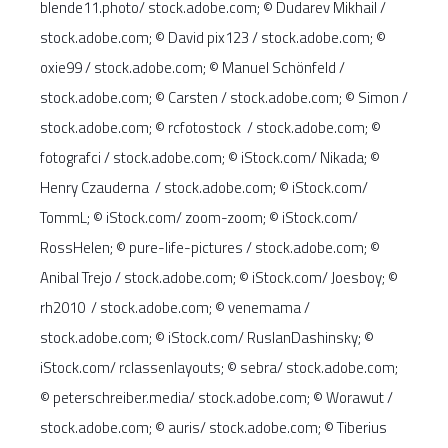
blende11.photo/ stock.adobe.com; © Dudarev Mikhail /
stock.adobe.com; © David pix123 / stock.adobe.com; ©
oxie99 / stock.adobe.com; © Manuel Schönfeld /
stock.adobe.com; © Carsten / stock.adobe.com; © Simon /
stock.adobe.com; © rcfotostock / stock.adobe.com; ©
fotografci / stock.adobe.com; © iStock.com/ Nikada; ©
Henry Czauderna / stock.adobe.com; © iStock.com/
TommL; © iStock.com/ zoom-zoom; © iStock.com/
RossHelen; © pure-life-pictures / stock.adobe.com; ©
Anibal Trejo / stock.adobe.com; © iStock.com/ Joesboy; ©
rh2010 / stock.adobe.com; © venemama /
stock.adobe.com; © iStock.com/ RuslanDashinsky; ©
iStock.com/ rclassenlayouts; © sebra/ stock.adobe.com;
© peterschreiber.media/ stock.adobe.com; © Worawut /
stock.adobe.com; © auris/ stock.adobe.com; © Tiberius