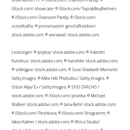
iStock.com/ showcake; © iStock.com/ ToprakBeyBetmen;
© iStock.com/ Chansom Pantip; © iStock.com/
scisettialfio; © pressmaster/ geschäftsleben/
stock.adobe.com; © worawut/ stock.adobe.com
Leistungen: © ipopba/ stock.adobe.com; © Valentin
Kundeus/ stock.adobe.com; © hanohiki/ stock.adobe.com;
© sellingpix/ stock.adobe.com; © Sean Gladwell/ Moment/
Getty Images; © Mike Hill/ Photodisc/ Getty Images; ©
Orbon Alija/ E+/ Getty Images; © SFIO CRACHO /
stock.adobe.com; © iStock.com/ piranka; © Michael
Walker/ stock.adobe.com; © Jana Behr/ stock.adobe.com;
© iStock.com/ Peshkova; © iStock.com/ Anagramm; ©
Iakov Kalinin / stock.adobe.com; © Africa Studio/