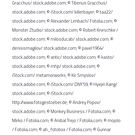
Gracchus/ stock.adobe.com; © Tiberius Gracchus/
stock.adobe.com; © iStock.com/ killerbayer; © taa22/
stock.adobe.com; © Alexander Limbach/ Fotolia.com; ©
Monster Ztudio/ stock.adobe.com; © Robert Kneschke /
stock.adobe.com; © milosducati/ stock.adobe.com; ©
denisismagilov/ stock.adobe.com; © pavel1964/
stock.adobe.com; © antic/ stock.adobe.com; © kasto/
stock.adobe.com; © mhp/ stock.adobe.com; ©
iStock.com/ metamorworks; © Kir Smyslov/
stock.adobe.com; © iStock.com/ DNY59; © Hyejin Kang/
stock.adobe.com; © iStock.com/
http://www.fotogestoeber.de; © Andrey Popov/
stock.adobe.com; © Monkey Business / Fotolia.com; ©
Mirko / Fotolia.com; © Anibal Trejo / Fotolia.com; © mojolo
/ Fotolia.com; © ah_fotobox / Fotolia.com; © Gunnar