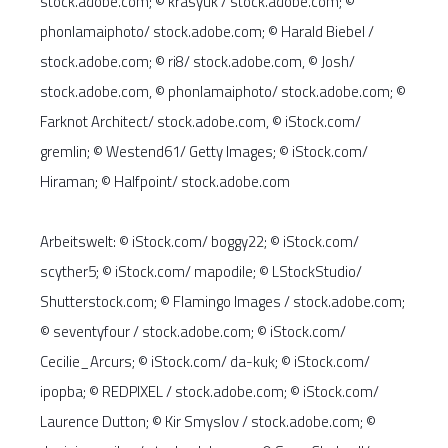
stock.adobe.com; © krasyuk / stock.adobe.com; ©
phonlamaiphoto/ stock.adobe.com; © Harald Biebel /
stock.adobe.com; © ri8/ stock.adobe.com, © Josh/
stock.adobe.com, © phonlamaiphoto/ stock.adobe.com; ©
Farknot Architect/ stock.adobe.com, © iStock.com/
gremlin; © Westend61/ Getty Images; © iStock.com/
Hiraman; © Halfpoint/ stock.adobe.com
Arbeitswelt: © iStock.com/ boggy22; © iStock.com/
scyther5; © iStock.com/ mapodile; © LStockStudio/
Shutterstock.com; © Flamingo Images / stock.adobe.com;
© seventyfour / stock.adobe.com; © iStock.com/
Cecilie_Arcurs; © iStock.com/ da-kuk; © iStock.com/
ipopba; © REDPIXEL / stock.adobe.com; © iStock.com/
Laurence Dutton; © Kir Smyslov / stock.adobe.com; ©