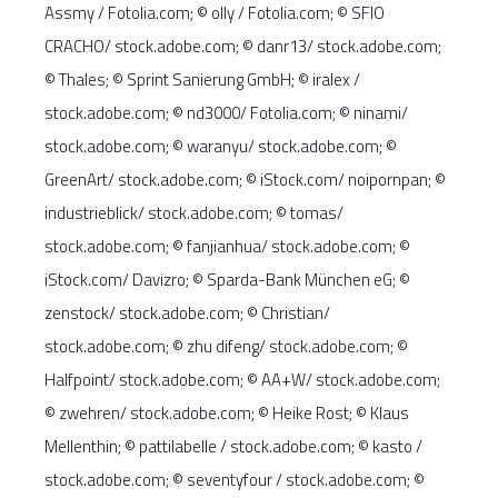
Assmy / Fotolia.com; © olly / Fotolia.com; © SFIO
CRACHO/ stock.adobe.com; © danr13/ stock.adobe.com;
© Thales; © Sprint Sanierung GmbH; © iralex /
stock.adobe.com; © nd3000/ Fotolia.com; © ninami/
stock.adobe.com; © waranyu/ stock.adobe.com; ©
GreenArt/ stock.adobe.com; © iStock.com/ noipornpan; ©
industrieblick/ stock.adobe.com; © tomas/
stock.adobe.com; © fanjianhua/ stock.adobe.com; ©
iStock.com/ Davizro; © Sparda-Bank München eG; ©
zenstock/ stock.adobe.com; © Christian/
stock.adobe.com; © zhu difeng/ stock.adobe.com; ©
Halfpoint/ stock.adobe.com; © AA+W/ stock.adobe.com;
© zwehren/ stock.adobe.com; © Heike Rost; © Klaus
Mellenthin; © pattilabelle / stock.adobe.com; © kasto /
stock.adobe.com; © seventyfour / stock.adobe.com; ©