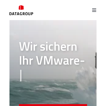
W
i
r
s
i
c
h
e
r
n
I
h
r
V
M
w
a
r
e
-
G
e
s
c
h
ä
f
t
.
|