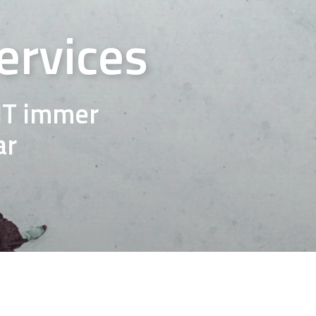
ervices
IT immer
ar