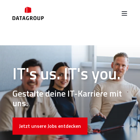
IT's us. IT's you.
Gestalte deine IT-Karriere mit
uns.
Jetzt unsere Jobs entdecken