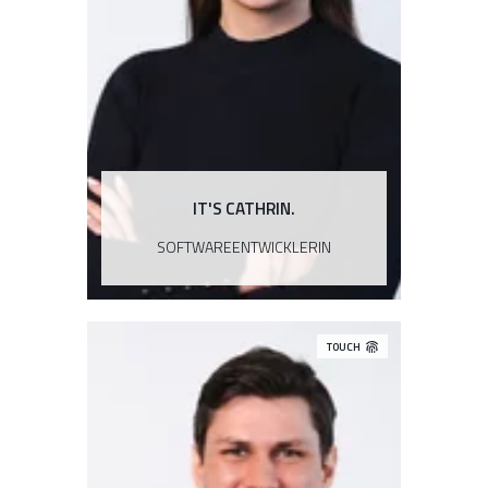
„Eine Anwendung über Jahre mit
meinem Team gemeinsam entwickeln
und sie dann erfolgreich live zu sehen,
ist etwas ganz Besonderes.“
IT'S CATHRIN.
SOFTWAREENTWICKLERIN
TOUCH