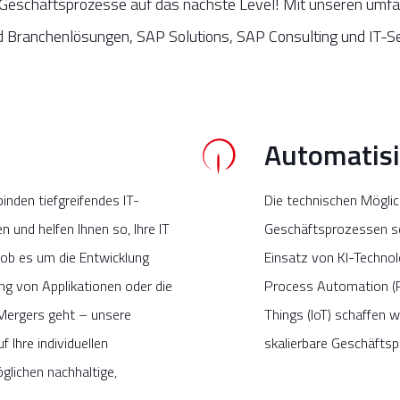
e Geschäftsprozesse auf das nächste Level! Mit unseren umfa
d Branchenlösungen, SAP Solutions, SAP Consulting und IT-Se
Automatis
inden tiefgreifendes IT-
Die technischen Mögli
 und helfen Ihnen so, Ihre IT
Geschäftsprozessen sc
, ob es um die Entwicklung
Einsatz von KI-Techno
ung von Applikationen oder die
Process Automation (RP
Mergers geht – unsere
Things (IoT) schaffen w
 Ihre individuellen
skalierbare Geschäfts
lichen nachhaltige,