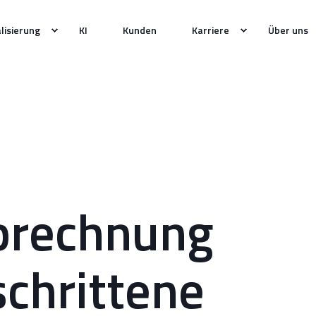
alisierung
KI
Kunden
Karriere
Über uns
brechnung
schrittene