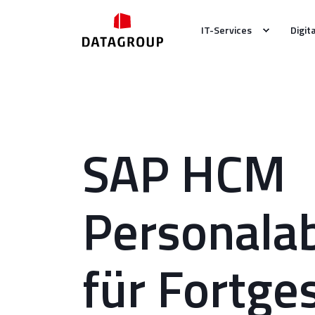
IT-Services
Digit
SAP HCM
Personala
für Fortge