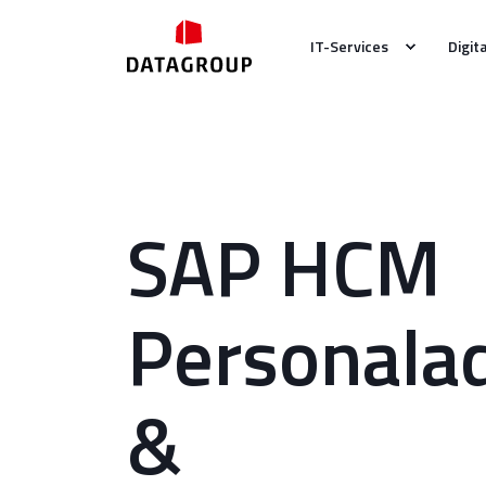
IT-Services
Digit
SAP HCM
Personalad
&