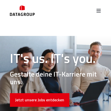
IT's us. IT's you.
Gestalte deine IT-Karriere mit
uns.
Jetzt unsere Jobs entdecken