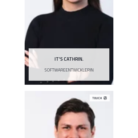
„Eine Anwendung über Jahre mit
meinem Team gemeinsam entwickeln
und sie dann erfolgreich live zu sehen,
ist etwas ganz Besonderes.“
IT'S CATHRIN.
SOFTWAREENTWICKLERIN
TOUCH