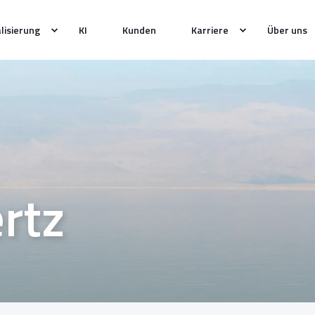
alisierung
KI
Kunden
Karriere
Über uns
ertz