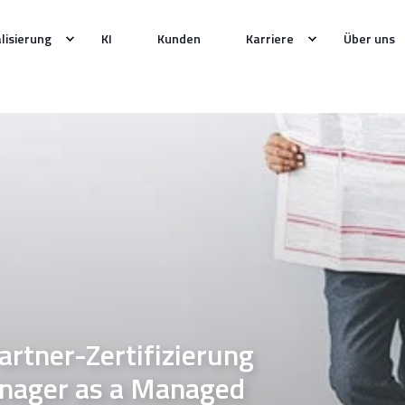
alisierung
KI
Kunden
Karriere
Über uns
rtner-Zertifizierung
anager as a Managed