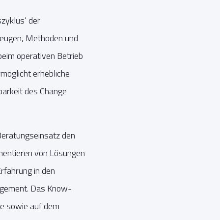
zyklus‘ der
kzeugen, Methoden und
beim operativen Betrieb
öglicht erhebliche
rbarkeit des Change
 Beratungseinsatz den
ementieren von Lösungen
rfahrung in den
nagement. Das Know-
kte sowie auf dem