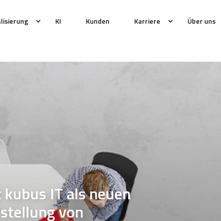
alisierung
KI
Kunden
Karriere
Über uns
kubus IT als neuen
tstellung von