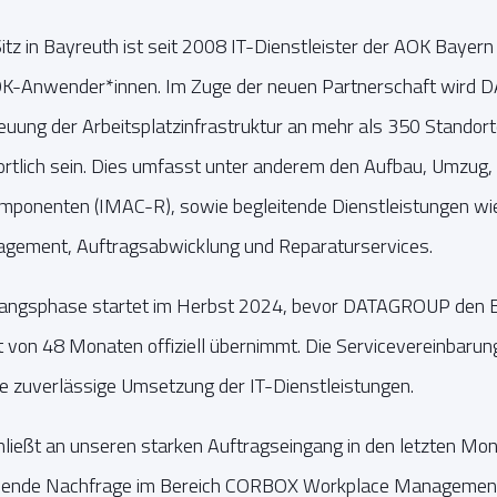
Sitz in Bayreuth ist seit 2008 IT-Dienstleister der AOK Baye
OK-Anwender*innen. Im Zuge der neuen Partnerschaft wird 
euung der Arbeitsplatzinfrastruktur an mehr als 350 Standor
rtlich sein. Dies umfasst unter anderem den Aufbau, Umzug,
ponenten (IMAC-R), sowie begleitende Dienstleistungen wie
gement, Auftragsabwicklung und Reparaturservices.
gangsphase startet im Herbst 2024, bevor DATAGROUP den B
it von 48 Monaten offiziell übernimmt. Die Servicevereinbarun
e zuverlässige Umsetzung der IT-Dienstleistungen.
hließt an unseren starken Auftragseingang in den letzten Mo
hmende Nachfrage im Bereich CORBOX Workplace Management