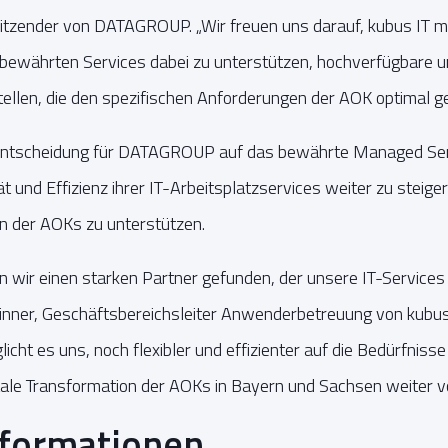
itzender von DATAGROUP. „Wir freuen uns darauf, kubus IT mi
bewährten Services dabei zu unterstützen, hochverfügbare und
tellen, die den spezifischen Anforderungen der AOK optimal g
r Entscheidung für DATAGROUP auf das bewährte Managed Ser
 und Effizienz ihrer IT-Arbeitsplatzservices weiter zu steiger
en der AOKs zu unterstützen.
ir einen starken Partner gefunden, der unsere IT-Service
 Linner, Geschäftsbereichsleiter Anwenderbetreuung von kubus 
ht es uns, noch flexibler und effizienter auf die Bedürfniss
tale Transformation der AOKs in Bayern und Sachsen weiter vo
nformationen