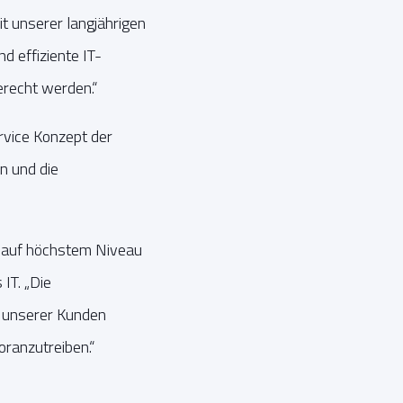
t unserer langjährigen
 effiziente IT-
erecht werden.“
vice Konzept der
n und die
s auf höchstem Niveau
IT. „Die
e unserer Kunden
ranzutreiben.“