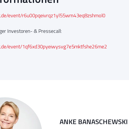
ct.de/event/r6u00pqeivrqz1yl55wm43eq8zshmol0
ger Investoren- & Pressecall:
ct.de/event/1qf6xd30pyeiwysvg7e5mktfshe26me2
ANKE BANASCHEWSKI