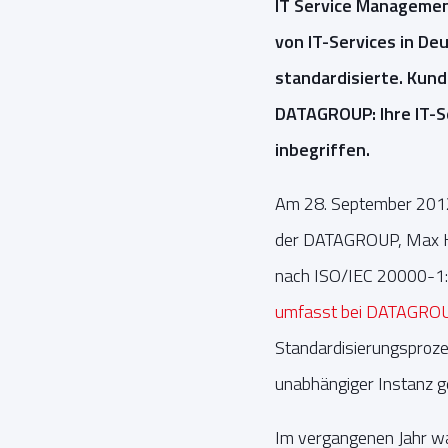
IT Service Managemen
von IT-Services in D
standardisierte. Kund
DATAGROUP: Ihre IT-S
inbegriffen.
Am 28. September 2012
der DATAGROUP, Max H.-H
nach ISO/IEC 20000-1:
umfasst bei DATAGROU
Standardisierungsproz
unabhängiger Instanz ge
Im vergangenen Jahr wa