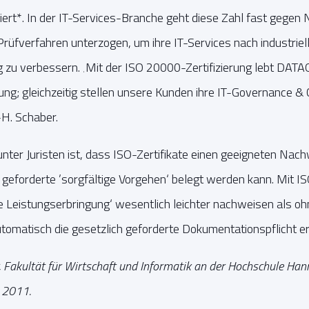
iert*. In der IT-Services-Branche geht diese Zahl fast gege
rüfverfahren unterzogen, um ihre IT-Services nach industrie
g zu verbessern. ‚Mit der ISO 20000-Zertifizierung lebt DAT
rung; gleichzeitig stellen unsere Kunden ihre IT-Governance &
-H. Schaber.
er Juristen ist, dass ISO-Zertifikate einen geeigneten Nach
 geforderte ’sorgfältige Vorgehen‘ belegt werden kann. Mit IS
ge Leistungserbringung‘ wesentlich leichter nachweisen als 
utomatisch die gesetzlich geforderte Dokumentationspflicht erf
er, Fakultät für Wirtschaft und Informatik an der Hochschule Ha
i 2011.