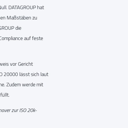
n Null. DATAGROUP hat
llen Maßstäben zu
AGROUP die
 Compliance auf feste
weis vor Gericht
O 20000 lässt sich laut
ohne. Zudem werde mit
üllt.
nnover zur ISO 20k-