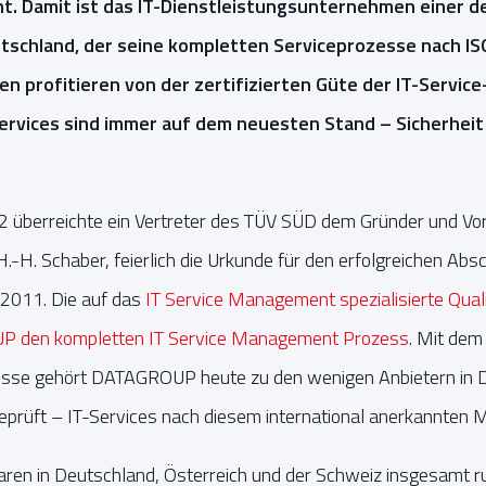
t. Damit ist das IT-Dienstleistungsunternehmen einer d
eutschland, der seine kompletten Serviceprozesse nach I
en profitieren von der zertifizierten Güte der IT-Servic
ervices sind immer auf dem neuesten Stand – Sicherheit
 überreichte ein Vertreter des TÜV SÜD dem Gründer und Vo
. Schaber, feierlich die Urkunde für den erfolgreichen Absch
2011. Die auf das
IT Service Management spezialisierte Qua
P den kompletten IT Service Management Prozess
. Mit dem
esse gehört DATAGROUP heute zu den wenigen Anbietern in D
prüft – IT-Services nach diesem international anerkannten M
ren in Deutschland, Österreich und der Schweiz insgesamt