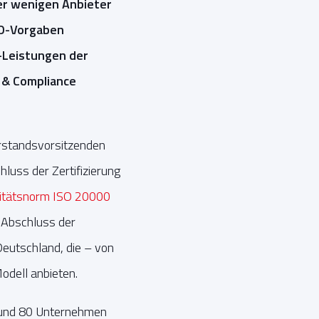
er wenigen Anbieter
SO-Vorgaben
e-Leistungen der
 & Compliance
rstandsvorsitzenden
luss der Zertifizierung
litätsnorm ISO 20000
 Abschluss der
eutschland, die – von
odell anbieten.
 rund 80 Unternehmen