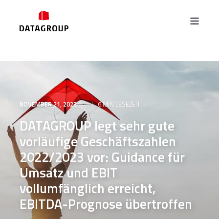
NOVEMBER 21, 2023
6 MIN LESEZEIT
DATAGROUP legt sehr gute
vorläufige Geschäftszahlen
2022/2023 vor: Guidance für
Umsatz und EBIT
vollumfänglich erreicht,
EBITDA-Prognose übertroffen