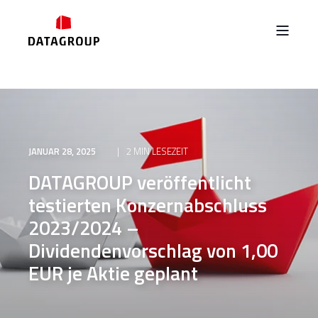
JANUAR 28, 2025
2 MIN LESEZEIT
DATAGROUP veröffentlicht
testierten Konzernabschluss
2023/2024 –
Dividendenvorschlag von 1,00
EUR je Aktie geplant