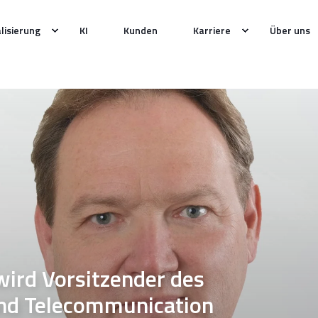
alisierung
KI
Kunden
Karriere
Über uns
ird Vorsitzender des
and Telecommunication