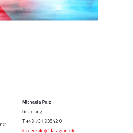
Michaela Palz
Recruiting
T +49 731 93542 0
mmer
karriere.ulm@datagroup.de