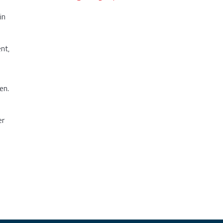
in
nt,
en.
er