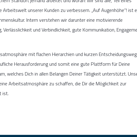
em Standort jemand arbeitet und woran: Wir sind alle, Teil eines
 Arbeitswelt unserer Kunden zu verbessern. „Auf Augenhöhe“! ist e
hmenskultur. Intern verstehen wir darunter eine motivierende
erlässlichkeit und Verbindlichkeit, gute Kommunikation, Engageme
itsatmosphäre mit flachen Hierarchien und kurzen Entscheidungsweg
erufliche Herausforderung und somit eine gute Plattform für Deine
, welches Dich in allen Belangen Deiner Tätigkeit unterstützt. Uns
ne Arbeitsatmosphäre zu schaffen, die Dir die Möglichkeit zur
 ist.