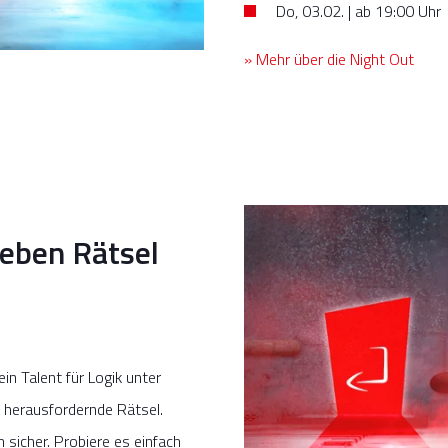
Do, 03.02. | ab 19:00 Uhr
» Mehr über die Night Out
ieben Rätsel
n Talent für Logik unter
n herausfordernde Rätsel.
 sicher. Probiere es einfach