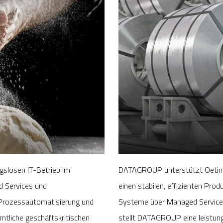
gslosen IT-Betrieb im
DATAGROUP unterstützt Oetinge
d Services und
einen stabilen, effizienten Pro
 Prozessautomatisierung und
Systeme über Managed Services 
liche geschäftskritischen
stellt DATAGROUP eine leistungsf