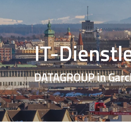
IT-Dienstl
DATAGROUP in
Garc