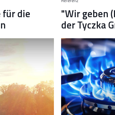
Referenz
für die
"Wir geben (
en
der Tyczka 