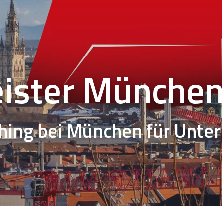
eister Münche
hing bei München
für Unte