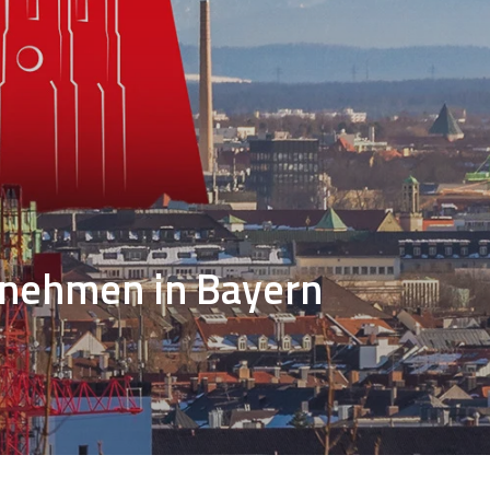
n
rnehmen
in Bayern