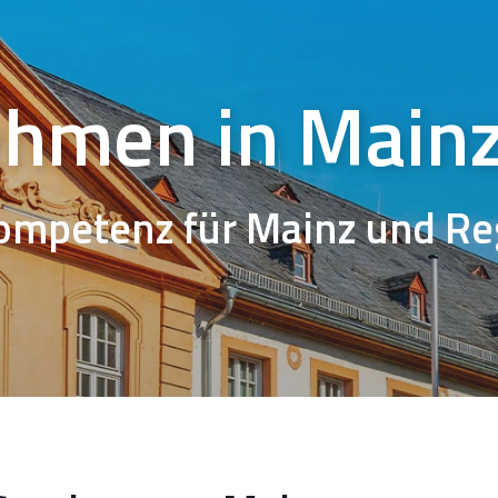
ehmen in Main
Kompetenz
für
Main
z
und Re