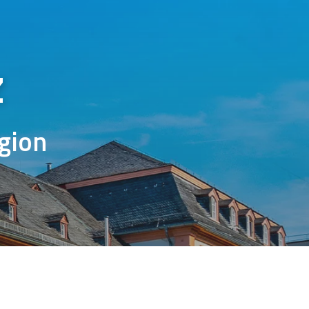
z
gion