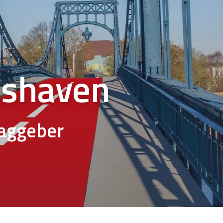
mshaven
raggeber