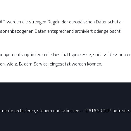
AP werden die strengen Regeln der europäischen Datenschutz-
sonenbezogenen Daten entsprechend archiviert oder gelöscht.
anagements optimieren die Geschäftsprozesse, sodass Ressource
n, wie z. B. dem Service, eingesetzt werden können.
mente archivieren, steuern und schützen – DATAGROUP betreut si