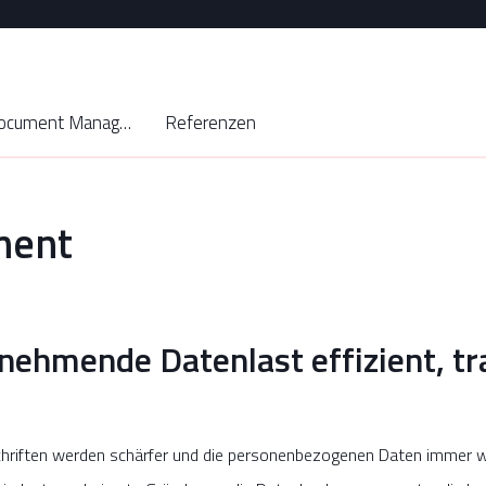
SAP Document Management (DMS)
Referenzen
ment
unehmende Datenlast effizient, t
schriften werden schärfer und die personenbezogenen Daten immer w