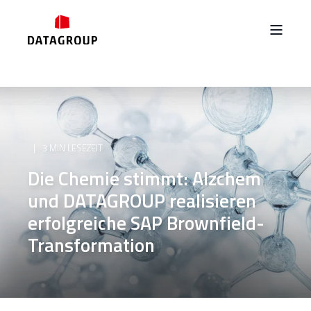
3 MIN LESEZEIT
Die Chemie stimmt: Alzchem
und DATAGROUP realisieren
erfolgreiche SAP Brownfield-
Transformation