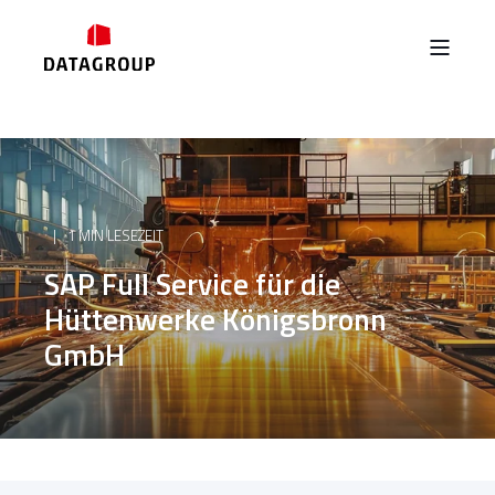
1 MIN LESEZEIT
SAP Full Service für die
Hüttenwerke Königsbronn
GmbH