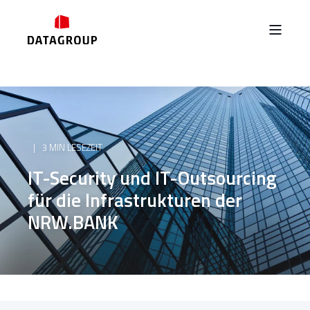
3 MIN LESEZEIT
IT-Security und IT-Outsourcing
für die Infrastrukturen der
NRW.BANK