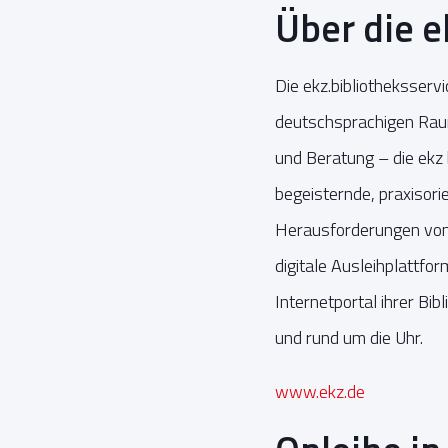
Über die e
Die ekz.bibliotheksserv
deutschsprachigen Raum
und Beratung – die ekz
begeisternde, praxisori
Herausforderungen von h
digitale Ausleihplattfo
Internetportal ihrer Bi
und rund um die Uhr.
www.ekz.de