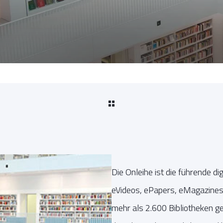
Die Onleihe ist die führende di
eVideos, ePapers, eMagazines
mehr als 2.600 Bibliotheken g