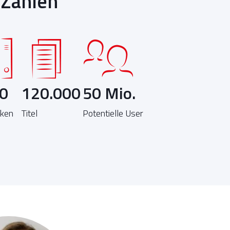
 Zahlen
0
120.000
50 Mio.
eken
Titel
Potentielle User