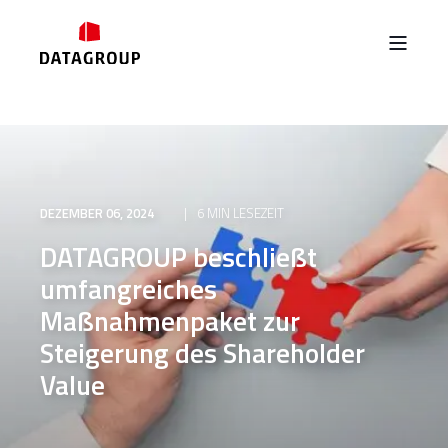
DEZEMBER 06, 2024
6 MIN LESEZEIT
DATAGROUP beschließt
umfangreiches
Maßnahmenpaket zur
Steigerung des Shareholder
Value