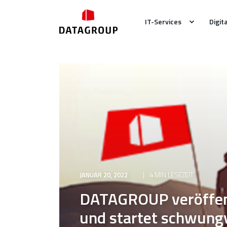
IT-Services
Digit
JANUAR 20, 2022
4 MIN LESEZEIT
DATAGROUP veröffent
und startet schwungv