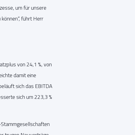
zesse, um für unsere
 können“, führt Herr
tzplus von 24,1 %, von
ichte damit eine
beläuft sich das EBITDA
besserte sich um 223,3 %
P-Stammgesellschaften
ner trugen Neuverträge