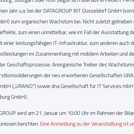
nen Jahr u.a. bei der DATAGROUP BIT Düsseldorf GmbH (v
GmbH) zum organischen Wachstum bei. Nicht zuletzt getrieben
effekte, zum einen unmittelbar, wie im Fall der Ausstattung d
einer leistungsfähigen IT-Infrastruktur, zum anderen auch d
nstleistungen im Zusammenhang mit mobilem Arbeiten und de
mter Geschäftsprozesse. Anorganische Treiber des Wachstums 
Erstkonsolidierungen der neu erworbenen Gesellschaften UR
bH („URANO“) sowie dna Gesellschaft für IT Services mbH („
burg GmbH).
GROUP wird am 21. Januar um 10:00 Uhr im Rahmen der Bila
bnissen berichten.
Eine Anmeldung zu der Veranstaltung ist u