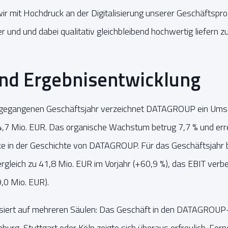
 mit Hochdruck an der Digitalisierung unserer Geschäftspro
 und und dabei qualitativ gleichbleibend hochwertig liefern zu
nd Ergebnisentwicklung
ngegangenen Geschäftsjahr verzeichnet DATAGROUP ein Umsa
,7 Mio. EUR. Das organische Wachstum betrug 7,7 % und erre
e in der Geschichte von DATAGROUP. Für das Geschäftsjahr 
rgleich zu 41,8 Mio. EUR im Vorjahr (+60,9 %), das EBIT ver
9,0 Mio. EUR).
siert auf mehreren Säulen: Das Geschäft in den DATAGROU
urg, Stuttgart oder Köln zeigte sich überaus erfreulich. Fer