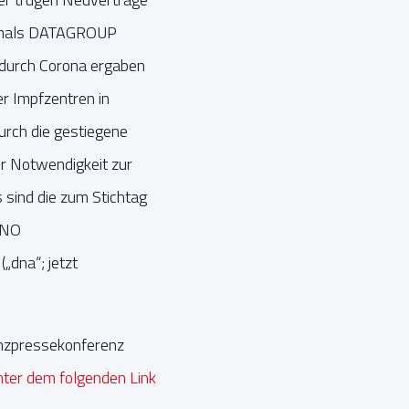
ormals DATAGROUP
 durch Corona ergaben
er Impfzentren in
urch die gestiegene
r Notwendigkeit zur
sind die zum Stichtag
ANO
dna“; jetzt
nzpressekonferenz
nter dem folgenden Link