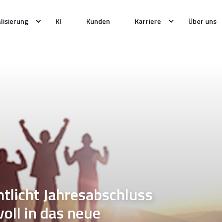
alisierung
KI
Kunden
Karriere
Über uns
licht Jahresabschluss
oll in das neue