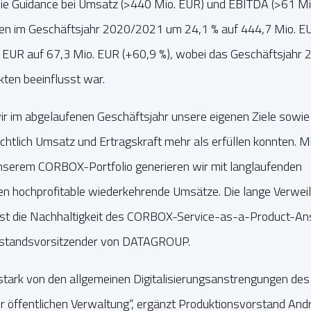
 Guidance bei Umsatz (>440 Mio. EUR) und EBITDA (>61 Mio.
gen im Geschäftsjahr 2020/2021 um 24,1 % auf 444,7 Mio. E
. EUR auf 67,3 Mio. EUR (+60,9 %), wobei das Geschäftsjahr
ten beeinflusst war.
wir im abgelaufenen Geschäftsjahr unsere eigenen Ziele sowi
chtlich Umsatz und Ertragskraft mehr als erfüllen konnten. Mi
nserem CORBOX-Portfolio generieren wir mit langlaufenden
en hochprofitable wiederkehrende Umsätze. Die lange Verwei
t die Nachhaltigkeit des CORBOX-Service-as-a-Product-Ans
rstandsvorsitzender von DATAGROUP.
r stark von den allgemeinen Digitalisierungsanstrengungen de
r öffentlichen Verwaltung“, ergänzt Produktionsvorstand Andr