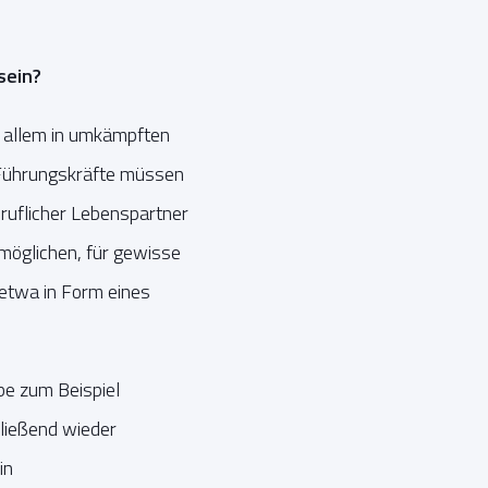
sein?
r allem in umkämpften
 Führungskräfte müssen
eruflicher Lebenspartner
möglichen, für gewisse
 etwa in Form eines
be zum Beispiel
hließend wieder
in