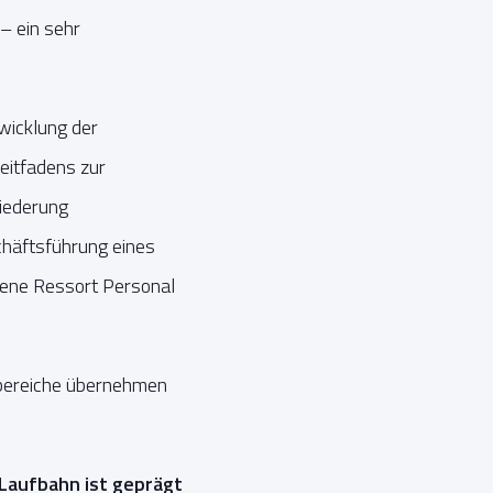
– ein sehr
wicklung der
itfadens zur
iederung
chäftsführung eines
fene Ressort Personal
sbereiche übernehmen
 Laufbahn ist geprägt