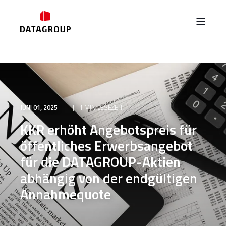
JUNI 01, 2025
1 MIN LESEZEIT
KKR erhöht Angebotspreis für
öffentliches Erwerbsangebot
für die DATAGROUP-Aktien
abhängig von der endgültigen
Annahmequote