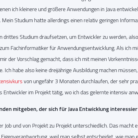
denen ich kleinere und größere Anwendungen in Java entwickel
 Mein Studium hatte allerdings einen relativ geringen Informat
in drittes Studium draufsetzen, um Entwickler zu werden, also
 zum Fachinformatiker für Anwendungsentwicklung. Als ich 
ir der Vorschlag gemacht, dass ich mit meinen Vorkenntnisse
 Ich habe also keine dreijährige Ausbildung machen müssen
tensivkurs
von ungefähr 3 Monaten durchlaufen, der sehr praxi
ls Entwickler im Projekt tätig, wo ich das gelernte intensiv a
en mitgeben, der sich für Java Entwicklung interessier
tiger Job und von Projekt zu Projekt unterschiedlich. Das mach
el Eigenverantwortung, weil man selbst entscheidet, wie man