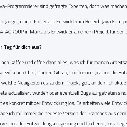
ava-Programmierer sind gefragte Experten, doch was machen s
k Jaeger, einem Full-Stack Entwickler im Bereich Java Enterpr
DATAGROUP in Mainz als Entwickler an einem Projekt für den ö
r Tag für dich aus?
 einen Kaffee und öffne dann alles, was ich für meinen Arbeits
ezifischen Chat, Docker, GitLab, Confluence, Jira und die E
 welche Neuigkeiten es zu dem Projekt gibt, an dem ich aktuell
kets aktualisiert wurden oder eventuell Bugs aufgetreten sin
t es konkret mit der Entwicklung los. Es arbeiten viele Entwick
 lade ich mir immer die neueste Version der Branches aus dem
Server aus der Entwicklungsumgebung und bin bereit, loszulege