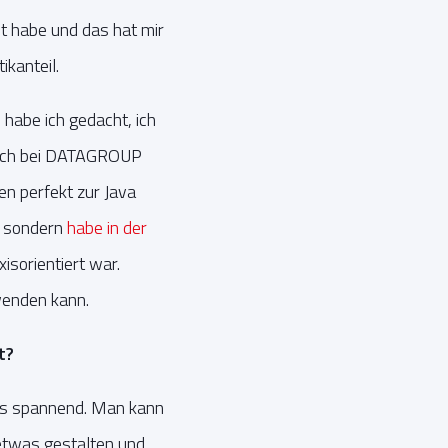
t habe und das hat mir
ikanteil.
 habe ich gedacht, ich
mich bei DATAGROUP
n perfekt zur Java
, sondern
habe in der
sorientiert war.
nwenden kann.
t?
t es spannend. Man kann
 etwas gestalten und