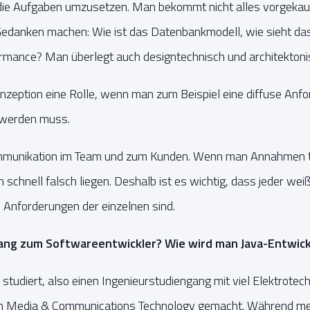
 die Aufgaben umzusetzen. Man bekommt nicht alles vorgekaut
Gedanken machen: Wie ist das Datenbankmodell, wie sieht da
ormance? Man überlegt auch designtechnisch und architektoni
onzeption eine Rolle, wenn man zum Beispiel eine diffuse Anfo
rt werden muss.
ommunikation im Team und zum Kunden. Wenn man Annahmen tr
schnell falsch liegen. Deshalb ist es wichtig, dass jeder weiß
 Anforderungen der einzelnen sind.
ng zum Softwareentwickler? Wie wird man Java-Entwick
studiert, also einen Ingenieurstudiengang mit viel Elektrotec
in Media & Communications Technology gemacht. Während mei