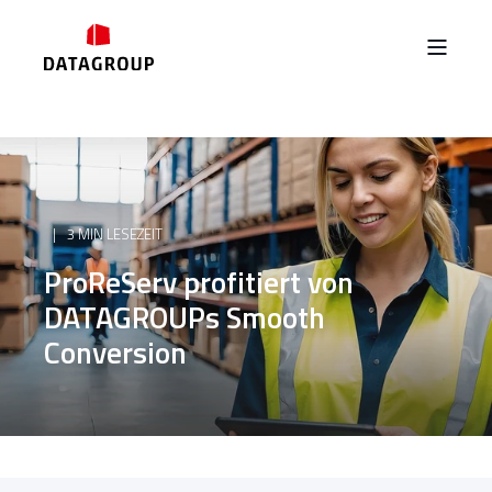
3 MIN LESEZEIT
ProReServ profitiert von
DATAGROUPs Smooth
Conversion