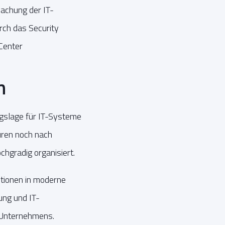
achung der IT-
ch das Security
Center
n
ngslage für IT-Systeme
uren noch nach
hgradig organisiert.
itionen in moderne
ung und IT-
es Unternehmens.