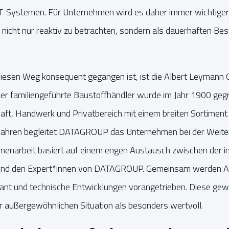
 IT-Systemen. Für Unternehmen wird es daher immer wichtiger
cht nur reaktiv zu betrachten, sondern als dauerhaften Best
iesen Weg konsequent gegangen ist, ist die Albert Leymann
er familiengeführte Baustoffhändler wurde im Jahr 1900 geg
ft, Handwerk und Privatbereich mit einem breiten Sortiment
en Jahren begleitet DATAGROUP das Unternehmen bei der Weiter
enarbeit basiert auf einem engen Austausch zwischen der in
 und den Expert*innen von DATAGROUP. Gemeinsam werden A
lant und technische Entwicklungen vorangetrieben. Diese ge
er außergewöhnlichen Situation als besonders wertvoll.