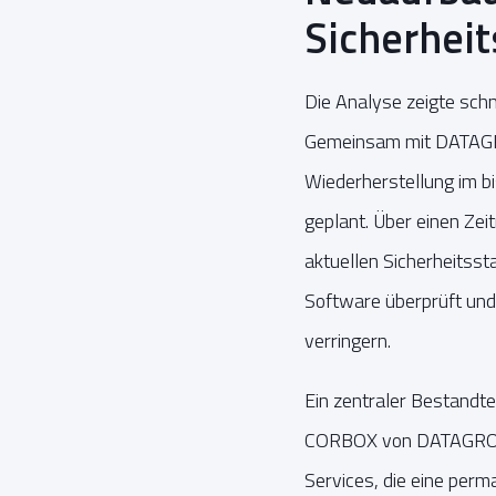
Sicherhei
Die Analyse zeigte schn
Gemeinsam mit DATAGRO
Wiederherstellung im b
geplant.
Über einen Zei
aktuellen Sicherheitsst
Software überprüft und 
verringern.
Ein zentraler Bestandtei
CORBOX von DATAGROUP. 
Services, die eine per