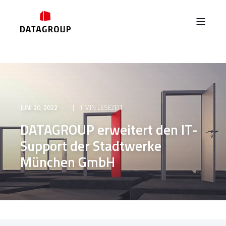
JUNI 20, 2022
1 MIN LESEZEIT
DATAGROUP erweitert den IT-
Support der Stadtwerke
München GmbH