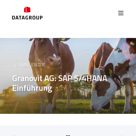
1 MIN LESEZEIT
Granovit AG: SAP S/4HANA
Einführung