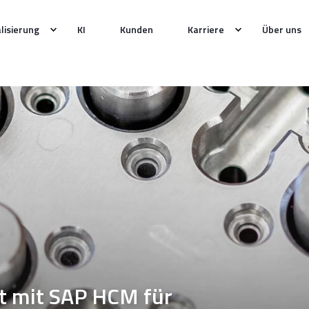
alisierung
KI
Kunden
Karriere
Über uns
 mit SAP HCM für