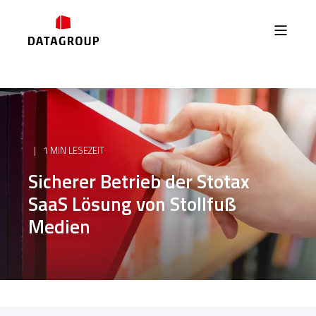
1 MIN LESEZEIT
Sicherer Betrieb der Stotax
SaaS Lösung von Stollfuß
Medien