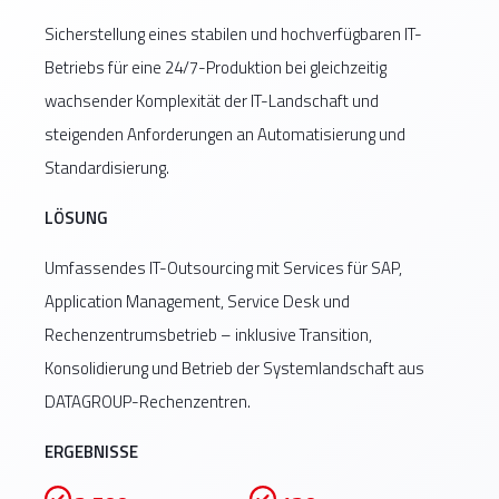
Digitalisierung von Bürger-Services
Sicherheitsüberprüfte Mitarbeiter*innen
Security Services mit kontinuierlichem
Standorte
Sicherstellung eines stabilen und hochverfügbaren IT-
Monitoring
Souveräne Datenverarbeitung in
Redundante und hochverfügbare
Betriebs für eine 24/7-Produktion bei gleichzeitig
Deutschland
Systemarchitekturen
Revisionssichere Dokumentation und
wachsender Komplexität der IT-Landschaft und
ERFOLGSBEISPIEL
Reporting
steigenden Anforderungen an Automatisierung und
Drees & Sommer – Mobile
Standardisierung.
ERFOLGSBEISPIEL
ERFOLGSBEISPIEL
Device Management
ERFOLGSBEISPIEL
LÖSUNG
Bundesweite öffentliche
Thales Deutschland – SAP-
Einrichtung – Service Desk und
Transformation und IT-Betrieb
NRW.BANK – IT-Outsourcing
Umfassendes IT-Outsourcing mit Services für SAP,
Field Service
und Security Services
2.500+ Nutzer*innen im
Application Management, Service Desk und
Betrieb
Konsolidierung
Rechenzentrumsbetrieb – inklusive Transition,
von 5 SAP-
5x schnellere Device-
Konsolidierung und Betrieb der Systemlandschaft aus
30.000+ betreute
Systemen auf 1
Vollständiger
Bereitstellung
DATAGROUP-Rechenzentren.
Endanwender*innen
System
Betrieb zentraler
Integration von Apple-
und dezentraler
ERGEBNISSE
80 %
und Android-Geräten
2.500 SAP-User im
IT-Infrastrukturen
Erstlösungsquote
Betrieb