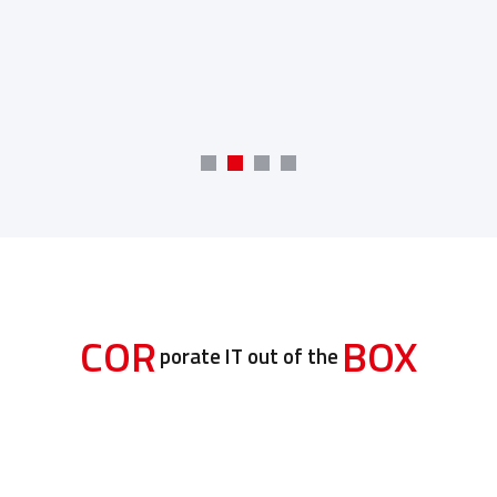
COR
BOX
porate IT out of the