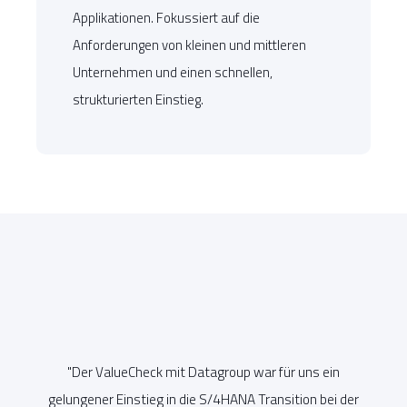
Applikationen. Fokussiert auf die
Anforderungen von kleinen und mittleren
Unternehmen und einen schnellen,
strukturierten Einstieg.
"Der
ValueCheck
mit Datagroup war für uns ein
"W
an
gelungener Einstieg in die S/4HANA Transition bei der