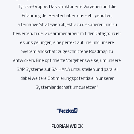
mte
Tyczka
-Gruppe. Das strukturierte Vorgehen und die
Be
on
Erfahrung der Berater haben uns sehr geholfen,
ne
alternative Strategien objektiv zu diskutieren und zu
be
zen
bewerten. In der Zusammenarbeit mit der Datagroup ist
en
es uns gelungen, eine perfekt auf uns und unsere
nd
Systemlandschaft zugeschnittene Roadmap zu
entwickeln. Eine optimierte Vorgehensweise, um unsere
em,
SAP Systeme
auf S/4HANA umzustellen und parallel
dabei weitere Optimierungspotentiale in unserer
Systemlandschaft umzusetzen.
"
FLORIAN WEICK